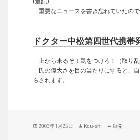
(追記)
重要なニュースを書き忘れていたので
ドクター中松第四世代携帯
上から来るぞ！気をつけろ！（取り乱
氏の偉大さを目の当たりにすると、自
らされます。
投
作
カ
2003年1月25日
Kou-shi
単発
稿
成
テ