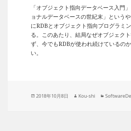
「オブジェクト指向データベース入門」
ョナルデータベースの世紀末」というや
にRDBとオブジェクト指向プログラミ
る。このあたり、結局なぜオブジェクト
ず、今でもRDBが使われ続けているの
い。
投
作
カ
2018年10月8日
Kou-shi
SoftwareD
稿
成
テ
日:
者
ゴ
リ
ー