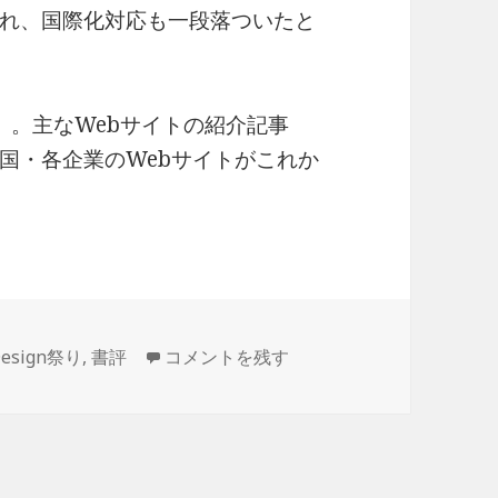
され、国際化対応も一段落ついたと
 WWW」。主なWebサイトの紹介記事
国・各企業のWebサイトがこれか
Software Design 1994年10月号 に
Design祭り
,
書評
コメントを残す