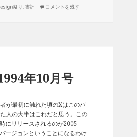
Software Design 1994年11月号 に
Design祭り
,
書評
コメントを残す
n 1994年10月号
筆者が最初に触れた頃のXはこのバ
入った人の大半はこれだと思う。この
0と同時にリリースされるのが2005
バージョンということになるわけ