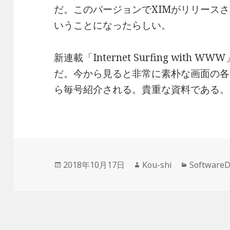
だ。このバージョンでXIMがリリース
いうことになったらしい。
新連載「Internet Surfing with
だ。今から見ると非常に素朴な画面の各
ら毎号紹介される。貴重な資料である。
投
作
カ
2018年10月17日
Kou-shi
Software
稿
成
テ
日:
者
ゴ
リ
ー