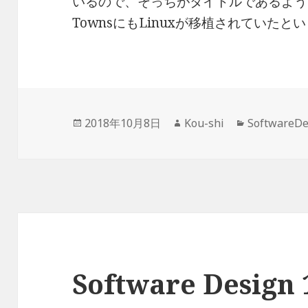
いるので、そっちがタイトルであるよう
TownsにもLinuxが移植されていた
投
作
カ
2018年10月8日
Kou-shi
SoftwareD
稿
成
テ
日:
者
ゴ
リ
ー
Software Desig