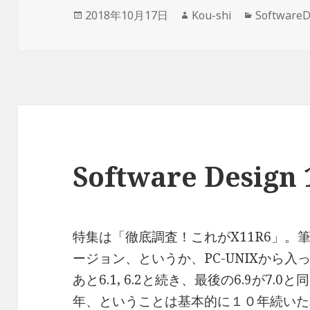
投
作
カ
2018年10月17日
Kou-shi
Software
稿
成
テ
日:
者
ゴ
リ
ー
Software Desig
特集は「徹底調査！これがX11R6」。
ージョン、というか、PC-UNIXから
あと6.1, 6.2と続き、最後の6.9が7.
年、ということは基本的に１０年続いた