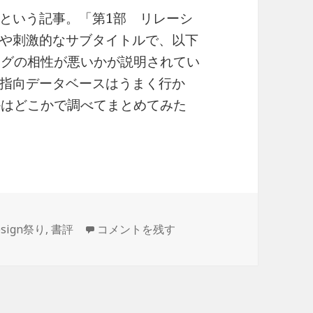
という記事。「第1部 リレーシ
や刺激的なサブタイトルで、以下
ングの相性が悪いかが説明されてい
指向データベースはうまく行か
かはどこかで調べてまとめてみた
Software Design 1994年9月号 に
esign祭り
,
書評
コメントを残す