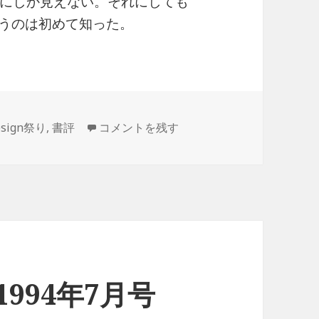
にしか見えない。それにしても
というのは初めて知った。
Software Design 1994年8月号 に
esign祭り
,
書評
コメントを残す
n 1994年7月号