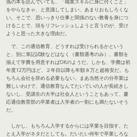
係の本を読んでいても、「職業スキルに身に付くこと」
をやらなきゃ、と意識してしまい、あまりおもしろくな
い。そこで、思いっきり仕事と関係のない教養を身につ
けることで、頭をリフレッシュしようと言うのが、受け
ようと思った大きな理由だ。
で、この通信教育、どうすれば受けられるかという
と、別に筆記試験などはなく（書類選考のみ）、書類を
揃えて学費を用意すればOKのようだ。しかも、学費は初
年度12万円ほど、２年目以降も年額８万と超格安だ。も
ちろん会社を辞める必要もない。まあ当然その分卒業は
難しいわけで、通信教育なんてたいていの人が長続きし
ないし、受講生の大半は社会人ということもあって、慶
応通信教育部の卒業者は入学者の一割にも満たないそう
だ。
しかし、もちろん入学するからには卒業を目指す。た
とえ入学がネタだとしても。だいたい何年で卒業しろな