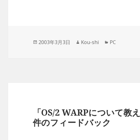
投
作
カ
2003年3月3日
Kou-shi
PC
稿
成
テ
日:
者
ゴ
リ
ー
「OS/2 WARPについて
件のフィードバック