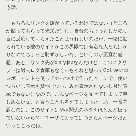
う話。
もちろんリンクを嫌がっているわけではない（どころ
か貼ってもらって光栄だ）し、自分のちょっとした独り
言に反応してもらえたことはうれしいのだが、一緒に貼
られている他のサイトがこの界隈では有名な人たちばか
りなのでちょっと恥ずかしいな、というのが正直な感
想。あと、リンク先がdiary.jspなんだけど、このスクリ
プトは過去ログ倉庫もなくっちゃねと思ってGoLiveのコ
ンポーネントを使ってやっつけで作ったページで、使い
づらいし表示も貧弱（つっこみが表示されないし月別表
示でもない）なので、こんなページを見せてしまって申
し訳ないな、と言うことも考えてしまった。あ、一番問
題なのは、このサイトはMac関係のネタをほとんど扱っ
ていないからMacユーザにとってはつまらんページだと
いうところだね。