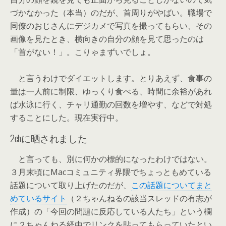
づかなかった（本当）のだが、首周りがやばい。職場で
同僚のおじさんにデジカメで写真を撮ってもらい、その
画像を見たとき、横向きの自分の顔を見て思ったのは
「首がない！」。こりゃまずいでしょ。
と言うわけでダイエットします。とりあえず、食事の
量は一人前に制限、ゆっくり食べる、時間に余裕があれ
ば水泳に行く、チャリ通勤の回数を増やす、などで対処
することにした。現在実行中。
2chに晒されました
と言っても、別に何かの標的になったわけではない。
３月末頃にMacコミュニティ界隈でちょっともめている
話題について取り上げたのだが、
この話題についてまと
めているサイト
（２ちゃんねるの該当スレッドの有志が
作成）の「今回の問題に反応している人たち」という欄
に２ちゃんねる経由でリンクを貼ってもらっていたとい