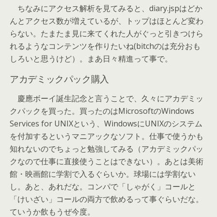
ちなみにアクセス解析を見てみると、diary.jspはどか
んとアクセス数が増えているが、トップはほとんど変わ
らない。たまたま見に来てくれた人がぐっと引きつけら
れるようなコンテンツを作りたいね(bitchのは充分おも
しろいと思うけど）。まあ日々精進って事で。
アカデミックパック購入
慶應ボーイ誕生記念と言うことで、久々にアカデミッ
クパックを買った。買ったのはMicrosoftのWindows
Services for UNIXという、WindowsにUNIXのシステム
を付加するというマニアックなソフト。仕事で使うかも
知れないのでちょっと勉強してみる（アカデミックパッ
クなので仕事に直接使うことはできない）。あとは美術
館・映画館に学割で入るぐらいか。球場には学割ない
し。あと、あれだな。コンパで「しゃがく」コールと
「けいざい」コールの両方で飲めるって事ぐらいだな。
ていうか飲もうぜ今度。