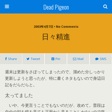
Dead Pigeon
2003年4月7日 • No Comments
日々精進
Share
Tweet
Pin
Mail
SMS
週末は更新をさぼってしまったので、溜めた分しっかり
更新しようと思ったが、特に書くネタもないので身辺日
記をだらだらと。
太ってました
いや、今更言うことでもないのだが、改めて。普段は
自分の顔を鏡を見ても正面から見ることしかないので気