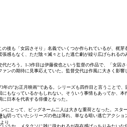
この後も「女囚さそり」名義でいくつか作られているが、梶芽
緊張感もなく、ただ陰々滅々とした逃亡劇が繰り広げられるの
代だろう。1-3作目は伊藤俊也という監督の作品で、「女囚
ファンの期待に見事応えていた。監督交代は作風に大きく影響
。
973年の”お正月映画”である。シリーズも四作目と言うこと
因にもなっているかもしれない。そういう事情もあってか、本
調に日本を代表する俳優となった。
ョンにとって、ビッグネーム二人は大きな重荷となった。スタ
押し切っていたシリーズの色は薄れ、単なる暗い逃亡アクショ
より
より
というか、メタクソに雑に扱われるが存在感ばっちりみたいな