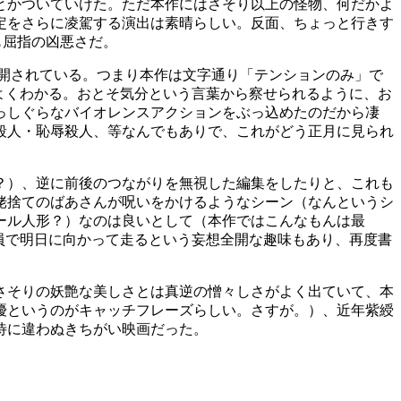
とかついていけた。ただ本作にはさそり以上の怪物、何だかよ
定をさらに凌駕する演出は素晴らしい。反面、ちょっと行きす
も屈指の凶悪さだ。
目が公開されている。つまり本作は文字通り「テンションのみ」で
さがよくわかる。おとそ気分という言葉から察せられるように、お
っしぐらなバイオレンスアクションをぶっ込めたのだから凄
殺人・恥辱殺人、等なんでもありで、これがどう正月に見られ
？）、逆に前後のつながりを無視した編集をしたりと、これも
姥捨てのばあさんが呪いをかけるようなシーン（なんというシ
ール人形？）なのは良いとして（本作ではこんなもんは最
員で明日に向かって走るという妄想全開な趣味もあり、再度書
さそりの妖艶な美しさとは真逆の憎々しさがよく出ていて、本
優というのがキャッチフレーズらしい。さすが。）、近年紫綬
待に違わぬきちがい映画だった。