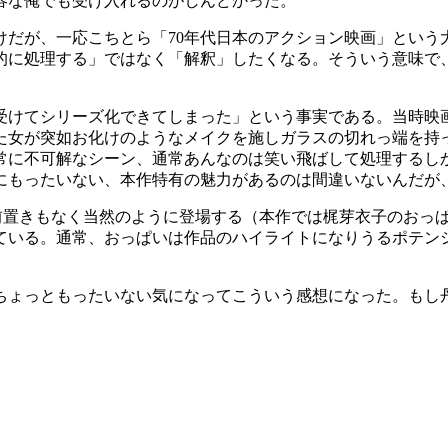
容な俺でも受け入れるのがしんどかった。
けだが、一応こちとら「70年代日本のアクション映画」という
的に処理する」ではなく「解釈」したくなる。そういう意味で
受けてシリーズ化できてしまった」という事実である。当時映
た女が突如お化けのようなメイクを施しガラスの切れっ端を持
常に不可解なシーン、通常あんなのは笑い飛ばして処理するし
にもったいない、本作特有の魅力があるのは間違いないんだが
前置きもなく当然のように登場する（本作では梶芽衣子のおっ
ている。通常、おっぱいは作品のハイライトになりうるポテン
ちょっともったいない気になってこういう感想になった。もし