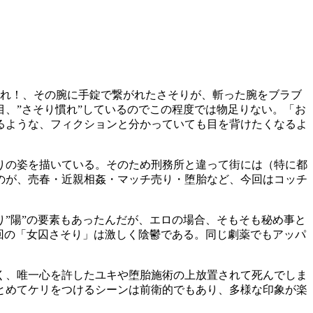
られ！、その腕に手錠で繋がれたさそりが、斬った腕をブラブ
、”さそり慣れ”しているのでこの程度では物足りない。「お
るような、フィクションと分かっていても目を背けたくなるよ
りの姿を描いている。そのため刑務所と違って街には（特に都
のが、売春・近親相姦・マッチ売り・堕胎など、今回はコッチ
”陽”の要素もあったんだが、エロの場合、そもそも秘め事と
回の「女囚さそり」は激しく陰鬱である。同じ劇薬でもアッパ
く、唯一心を許したユキや堕胎施術の上放置されて死んでしま
とめてケリをつけるシーンは前衛的でもあり、多様な印象が楽