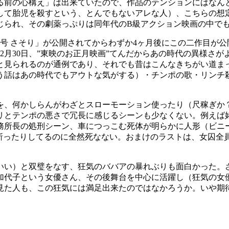
る前の心構え」は出来ていたので、作品のテンションにはなん
して胎児を殺すという、とんでもないアレな人）、こちらの想
じられ、その劇薬っぷりは同年代のB級アクション映画の中で
囚701号 さそり」が公開されてからわずか4ヶ月後にこの二作
12月30日、”東映のお正月映画”てんだからあの時代の異様
と見られるのが通例であり、それでも昔はこんなきちがい道ま
う話はあの時代でもアウトな気がする）・チンポの歌・リンチ
を、何かしらんがわざとスローモーション使ったり（尺稼ぎか
リとテンポの悪さで冗長に感じるシーンも少なくない。例えば
務所長の処刑シーン、車につっこむ死体が明らかに人形（ビニ
り斬ったりしてるのに全然死なない。おまけのラストは、女囚全
いい）と双璧をなす、狂気のババアの暴れぶりも面白かった。
加代子という女優さん、その後舞台を中心に活躍し（狂気の女
見た人も、この狂気には満足出来たのではなかろうか。いや期