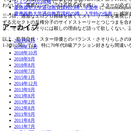
レミングスの攻略
に
とんび
より
わないが、重要なシーンでは爪痕を残す感じ、スターが必ず
慶應義塾大学通信教育課程の噂：卒業率
に
suzimukaipan
慶應義塾大学通信教育課程の噂：入学時の倍率
に
感謝
三つ目、過激なエログロ路線を捨ててストーリー性を重視し
ずる元セクトの反権分子のサイドストーリーとつじつまを合
アーカイブ
し、そもそもさそりには殺しの理由など語って欲しくない。
以上、監督交代・スター俳優とのバランス・さそりらしさの
2021年4月
1-3作に関しては、特に70年代B級アクション好きなら間
2018年11月
2018年10月
2018年9月
2018年8月
2018年7月
2015年1月
2014年12月
2013年9月
2013年8月
2013年2月
2012年8月
2011年9月
2011年8月
2011年7月