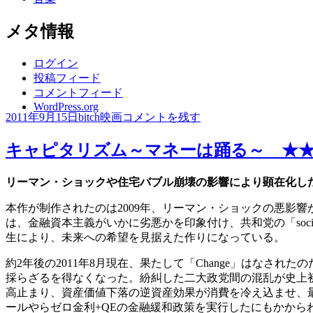
メタ情報
ログイン
投稿フィード
コメントフィード
WordPress.org
投
作
カ
女
2011年9月15日
bitch
映画
コメントを残す
稿
成
テ
囚
701
日:
者
ゴ
キャピタリズム～マネーは踊る～ ★
号
リ
さ
ー
リーマン・ショックや住宅バブル崩壊の影響により顕在化し
そ
り
本作が制作されたのは2009年、リーマン・ショックの悪影響
★★★☆☆
は、金融資本主義がいかに劣悪かを印象付け、共和党の「soc
に
生により、未来への希望を見据えた作りになっている。
約2年後の2011年8月現在、果たして「Change」はな
採らざるを得なくなった。紛糾した二大政党間の混乱が史上
高止まり、資産価値下落の逆資産効果が消費を冷え込ませ、
ールやらゼロ金利+QEの金融緩和政策を実行したにもかか