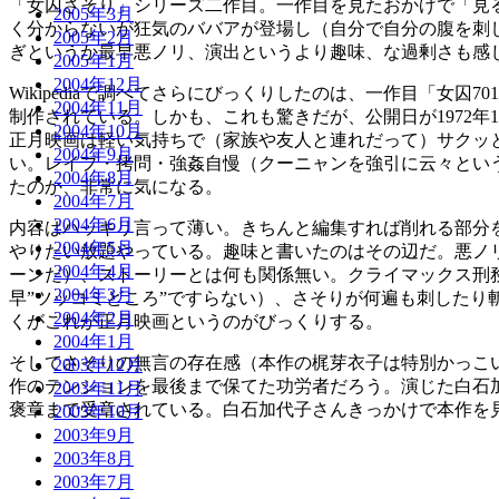
も
「女囚さそり」シリーズ二作目。一作目を見たおかげで「見
2005年3月
の
く分からないが狂気のババアが登場し（自分で自分の腹を刺
2005年2月
部
ぎというか最早悪ノリ、演出というより趣味、な過剰さも感
2005年1月
屋
2004年12月
Wikipediaで調べてさらにびっくりしたのは、一作目「女
★★★☆☆
2004年11月
制作されている。しかも、これも驚きだが、公開日が1972年
へ
2004年10月
正月映画は軽い気持ちで（家族や友人と連れだって）サクッ
の
2004年9月
い。レイプ・拷問・強姦自慢（クーニャンを強引に云々とい
2004年8月
たのか、非常に気になる。
2004年7月
2004年6月
内容はハッキリ言って薄い。きちんと編集すれば削れる部分
2004年5月
やりたい放題やっている。趣味と書いたのはその辺だ。悪ノ
2004年4月
ーンだ）、ストーリーとは何も関係無い。クライマックス刑
2004年3月
早”ツッコミどころ”ですらない）、さそりが何遍も刺した
2004年2月
くがこれが正月映画というのがびっくりする。
2004年1月
そしてさそりの無言の存在感（本作の梶芽衣子は特別かっこ
2003年12月
作のテンションを最後まで保てた功労者だろう。演じた白石
2003年11月
褒章まで受章されている。白石加代子さんきっかけで本作を
2003年10月
2003年9月
2003年8月
2003年7月