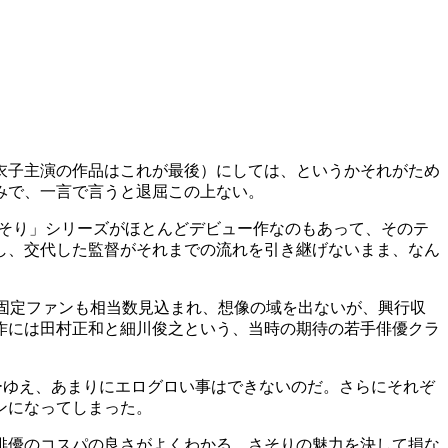
衣子主演の作品はこれが最後）にしては、というかそれがため
みで、一言で言うと退屈この上ない。
さそり」シリーズがほとんどデビュー作なのもあって、そのテ
し、交代した監督がそれまでの流れを引き継げないまま、なん
で、固定ファンも相当数見込まれ、想像の域を出ないが、興行収
作には田村正和と細川俊之という、当時の期待の若手俳優クラ
ーゆえ、あまりにエログロい事はできないのだ。さらにそれぞ
ンになってしまった。
俳優のコスパの良さがよくわかる。さそりの魅力を決して損な