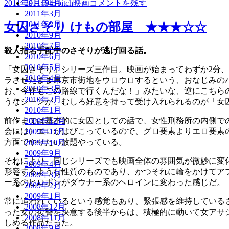
投
作
カ
女
2011年9月19日
bitch
映画
コメントを残す
2011年4月
稿
成
テ
囚
2011年3月
日:
者
ゴ
さ
2011年2月
女囚さそり けもの部屋 ★★★☆☆
リ
そ
2010年9月
ー
り
2010年7月
殺人指名手配中のさそりが逃げ回る話。
701
2010年6月
号
2010年5月
「女囚さそり」シリーズ三作目。映画が始まってわずか2分
怨
2010年4月
ラさせたまま東京市街地をウロウロするという、おなじみの
み
2010年3月
お、今作もこの路線で行くんだな！」みたいな、逆にこちら
節
2010年2月
うなシーンが、むしろ好意を持って受け入れられるのが「女
★★☆☆☆
2010年1月
に
前作までは基本的に女囚としての話で、女性刑務所の内側で
2009年12月
会には）エロがはびこっているので、グロ要素よりエロ要素
2009年11月
方面でやりたい放題やっている。
2009年10月
2009年9月
それにより、同じシリーズでも映画全体の雰囲気が微妙に変
2009年4月
形容するような性質のものであり、かつそれに輪をかけてア
2009年3月
ー系のヒロポンがダウナー系のヘロインに変わった感じだ。
2009年2月
2009年1月
常に追われているという感覚もあり、緊張感を維持している
2008年12月
った女の復讐を決意する後半からは、積極的に動いて女アサ
2008年11月
しめる作品だった。
2008年9月