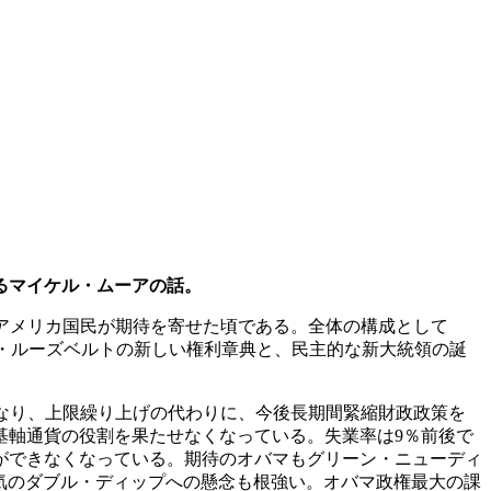
るマイケル・ムーアの話。
」にアメリカ国民が期待を寄せた頃である。全体の構成として
リン・ルーズベルトの新しい権利章典と、民主的な新大統領の誕
うになり、上限繰り上げの代わりに、今後長期間緊縮財政政策を
基軸通貨の役割を果たせなくなっている。失業率は9％前後で
ができなくなっている。期待のオバマもグリーン・ニューディ
気のダブル・ディップへの懸念も根強い。オバマ政権最大の課