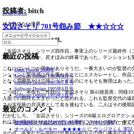
コ
投稿者:
bitch
Dead Pigeon
ン
テ
やる気のない世界
女囚さそり 701号怨み節 ★★☆☆☆
ン
ツ
メニューとウィジェット
逃げたり捕まったりする話。
へ
検
ス
索:
「女囚さそり」シリーズ四作目。事実上のシリーズ最終作（
キ
最近の投稿
最後になったのか、尻すぼみの終幕であった。テンションも
ッ
プ
これにはいくつか理由がありそうだ。一番大きいのが監督の交
Dead Pigeon 20周年
ンションと緊張感は作を重ねるごとにエスカレートし、作品
Software Design 1995年8月号
となく雰囲気だけで描こうとするのにそもそも無理はあった
Software Design 1995年7月号
Software Design 1995年6月号
二つ目に、本作も二作目の「女囚さそり 第41雑居房」同様1
Software Design 1995年5月号
入面での期待も大きかったと思われる。これも監督交代の遠
スが主役級の共演者として名を連ねている。二人はその後順
最近のコメント
だがむしろ、「女囚さそり」シリーズのB級エログロアクシ
れに見せ場を設けねばならず、結果的にさそりの魅力一本で
慶應義塾大学通信教育課程の噂：入学時の倍率
に
ぽん
オールド・ルーキー ★★★★☆
に
ウシジマくん 実話
その点、今更ながら室田日出男や小松方正の使い勝手の良さ