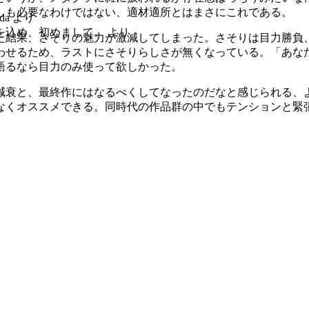
しも必要なわけではない、適材適所とはまさにこれである。
da
より
を込め、初めまして。
より
た結果、さそりの魅力が激減してしまった。さそりは目力勝負
わせるため、ラストにさそりらしさが無くなっている。「あな
語るなら目力のみ使って欲しかった。
減衰と、最終作にはなるべくしてなったのだなと感じられる、
違いなくオススメできる。同時代の作品群の中でもテンションと緊