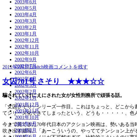
2003年6月
2003年5月
2003年4月
2003年3月
2003年2月
2003年1月
2002年12月
2002年11月
2002年10月
2002年9月
2002年7月
投
作
カ
女
2011年9月17日
bitch
映画
コメントを残す
2002年6月
稿
成
テ
囚
2002年4月
日:
者
ゴ
さ
女囚701号 さそり ★★★☆☆
2002年3月
リ
そ
2002年2月
ー
り
騙されていけにえにされた女が女性刑務所で頑張る話。
2002年1月
第
2001年12月
41
「女囚さそり」シリーズ一作目。これはちょっと、どこから
雑
2001年11月
てシリーズ化できてしまったという、どうも・・・・・、色
居
2001年10月
房
2001年9月
今まで見てきた70年代日本のアクション映画は、勢いある
★★★☆☆
2001年8月
吹き出す描写、「あーこういうの、やっててテンション上が
に
2001年6月