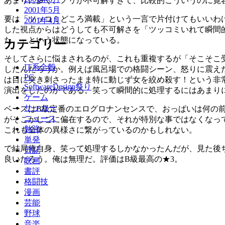
あまりに多く、ノリが不可解すぎて、比較的こういうのに寛
2001年5月
要は「ツッコミどころ満載」という一言で片付けてもいいわ
2001年4月
した視点からはどうしても不可解さを「ツッコミいれて瞬間
た。」という状態になっている。
カテゴリー
そしてさらに悩まされるのが、これも重複するが「そこそこ
IT系全般
したんだろうか。例えば風呂場での格闘シーン、怒りに震え
PC
は目に突き刺さったまま特に動じず女を絞め殺す！という非
SoftwareDesign祭り
演出をしたのかである。笑って瞬間的に処理するにはあまり
ゲーム
サッカー
ベースはB級定番のエログロナンセンスで、おっぱいは何の
ニュース
がそこかしこに偏在するので、それが特別な事ではなくなっ
勉強
これも全体の異様さに繋がっているのかもしれない。
単発
で結局俺自身、笑って処理するしかなかったんだが、見た後
日記
良いだろう。俺は無理だ。評価はB級最高の★3。
映画
書評
格闘技
漫画
芸能
野球
音楽