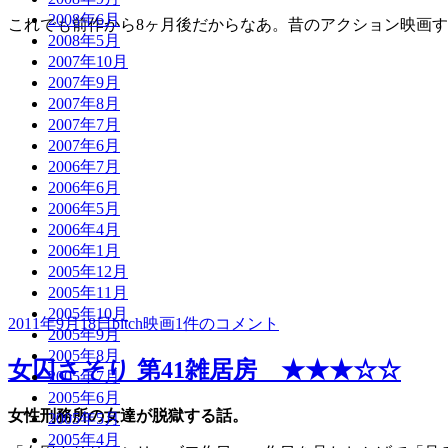
2008年6月
これでも前作から8ヶ月後だからなあ。昔のアクション映画
2008年5月
2007年10月
2007年9月
2007年8月
2007年7月
2007年6月
2006年7月
2006年6月
2006年5月
2006年4月
2006年1月
2005年12月
2005年11月
2005年10月
投
作
カ
女
2011年9月18日
bitch
映画
1件のコメント
2005年9月
稿
成
テ
囚
2005年8月
日:
者
ゴ
さ
女囚さそり 第41雑居房 ★★★☆☆
2005年7月
リ
そ
2005年6月
ー
り
女性刑務所の女達が脱獄する話。
2005年5月
け
2005年4月