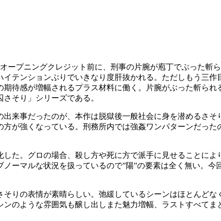
、オープニングクレジット前に、刑事の片腕が庖丁でぶった斬
ハイテンションぶりでいきなり度肝抜かれる。ただしもう三作目
の期待感が増幅されるプラス材料に働く。片腕がぶった斬られ
囚さそり」シリーズである。
の出来事だったのが、本作は脱獄後一般社会に身を潜めるさそ
の方が強くなっている。刑務所内では強姦ワンパターンだった
化した。グロの場合、殺し方や死に方で派手に見せることにより
ブノーマルな状況を扱っているので”陽”の要素は全く無い。今
さそりの表情が素晴らしい。弛緩しているシーンはほとんどな
シンのような雰囲気も醸し出しまた魅力増幅、ラストすべてま