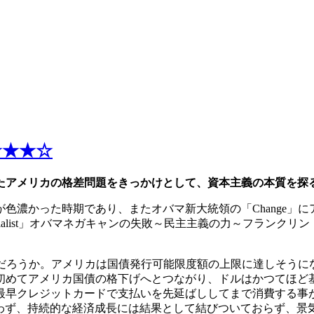
★★★☆
たアメリカの格差問題をきっかけとして、資本主義の本質を探
が色濃かった時期であり、またオバマ新大統領の「Change
ialist」オバマネガキャンの失敗～民主主義の力～フランク
されたのだろうか。アメリカは国債発行可能限度額の上限に達しそ
初めてアメリカ国債の格下げへとつながり、ドルはかつてほど
最早クレジットカードで支払いを先延ばししてまで消費する事
らわず、持続的な経済成長には結果として結びついておらず、景