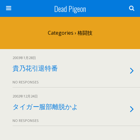
Dead Pigeon
Categories ›
格闘技
2003年1月28日
貴乃花引退特番
NO RESPONSES
2002年12月24日
タイガー服部離脱かよ
NO RESPONSES