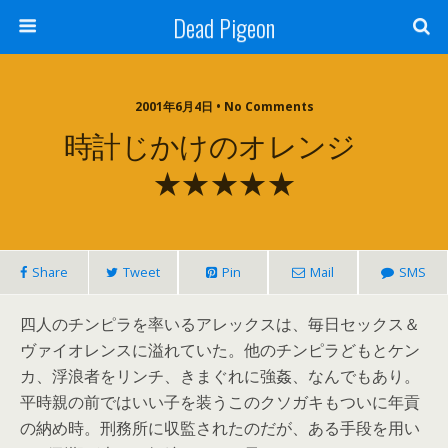
Dead Pigeon
2001年6月4日 • No Comments
時計じかけのオレンジ
★★★★★
Share
Tweet
Pin
Mail
SMS
四人のチンピラを率いるアレックスは、毎日セックス＆
ヴァイオレンスに溢れていた。他のチンピラどもとケン
カ、浮浪者をリンチ、きまぐれに強姦、なんでもあり。
平時親の前ではいい子を装うこのクソガキもついに年貢
の納め時。刑務所に収監されたのだが、ある手段を用い