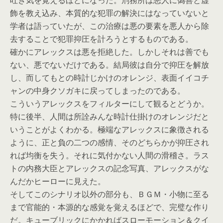
吐き気を覚えるほどになった。刑務所は悪人に偽善と虚
飾を教え込み、本質的な犯罪の解決にはなっていないと
学者は語っていたが、この治療は悪の要素を悪人から除
去することで犯罪抑圧を計ろうとするものである。
確かにアレックスは悪を拒絶した。しかしそれは善でも
ない、悪でないだけである。結局彼は自分で抑圧を解放
し、而してもとの時計じかけのオレンジ、表面イイコチ
ャンの中身クソガキに戻ってしまったのである。
こういうアレックスをフィルターにして観るとどうか。
特に後半、人間は所詮みんな時計仕掛けのオレンジだと
いうことがよくわかる。極端なアレックスに象徴される
ように、正と負の二つの感情、そのどちらかが抑圧され
れば均衡を失う。それに気付かない人間の滑稽さ。ラス
トの内務大臣とアレックスの記念写真、アレックスがな
んだかヒーローに見えた。
そしてこのシナリオ以外の部分も、ＢＧＭ・小物に至る
まで官能的・本源的な感覚を覚えるほどで、完璧な作り
だ。キューブリックにかかればスローモーション＆クイ