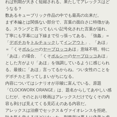
れば刑期が大きく短縮される。果たしてアレックスはど
うなる？
数あるキューブリック作品の中でも最高の出来だ。
まず本編とは関係ない部分で、言葉の面白さに特徴があ
る。スラングと言ってもいい記号化された言葉が溢れ、
丁寧にも字幕には下線まで引っ張ってある。「強姦」＝
「
デボチカ
を
トルチョック
して
インアウト
」、「あほ」
＝「くそ
ボルシー
の
ヤーブロッコ
あほ」意味不明。特に
「あほ」の場合、「くそ
ボルシー
の
ヤーブロッコ
あほ」
とした方がより「あほ」を強調しているように感じられ
る。最後に「あほ」言ってるからね。つい女性のことを
デボチカと言ってしまいがちになる。
内容についてはシナリオが示唆に富んでいる。原題
「CLOCKWORK ORANGE」は、題名からしてあやしい感
じだが、そのとおり映画はアレックスだけでなくその内
容も剥けば見えてくる見応えのある内容だ。
アレックスは治療でセックス＆ヴァイオレンスを拒絶、