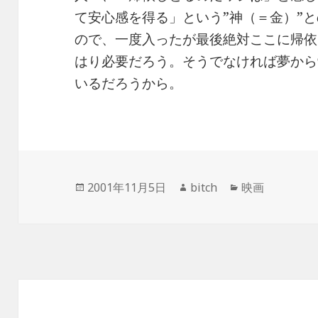
て安心感を得る」という”神（＝金）”
ので、一度入ったが最後絶対ここに帰依
はり必要だろう。そうでなければ夢から
いるだろうから。
投
作
カ
2001年11月5日
bitch
映画
稿
成
テ
日:
者
ゴ
リ
ー