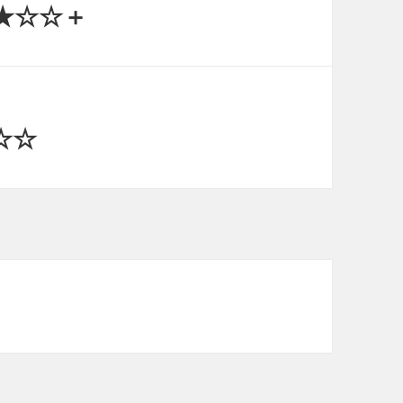
★☆☆＋
☆☆