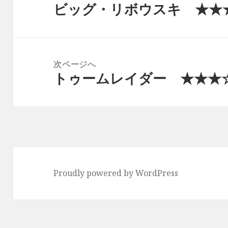
ビッグ・リボウスキ ★★
ナ
前
ビ
の
ゲ
投
ー
稿:
次ページへ
シ
トゥームレイダー ★★★
次
ョ
の
ン
投
稿:
Proudly powered by WordPress