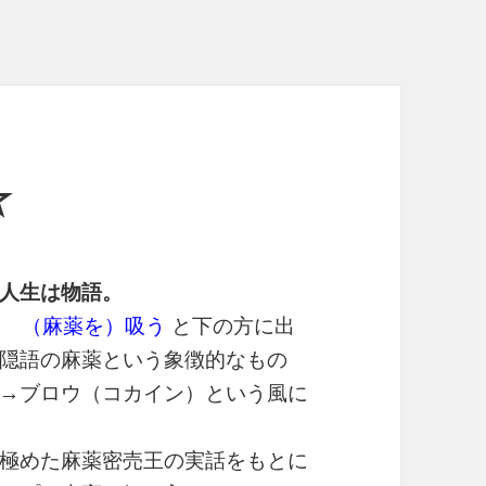
☆
人生は物語。
]] （麻薬を）吸う
と下の方に出
隠語の麻薬という象徴的なもの
→ブロウ（コカイン）という風に
極めた麻薬密売王の実話をもとに