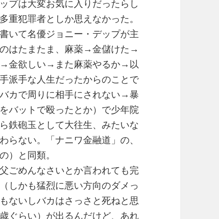
ップは大変お気に入りだったらし
多重犯罪者としか思えなかった。
書いて名優ジョニー・デップが主
のはたまたま、麻薬→金儲けた→
→金欲しい→また麻薬やるか→以
手派手な人生だったからのことで
バカで周りに相手にされない→暴
をバットで殴ったとか）で少年院
ら鉄砲玉として大往生、みたいな
わらない。「ナニワ金融道」の、
の）と同類。
父ごめんなさいとか言われても完
（しかも猛烈に悪い方向のダメっ
もないしバカはさっさと死ねと思
歳ぐらい）が出るんだけど、あれ