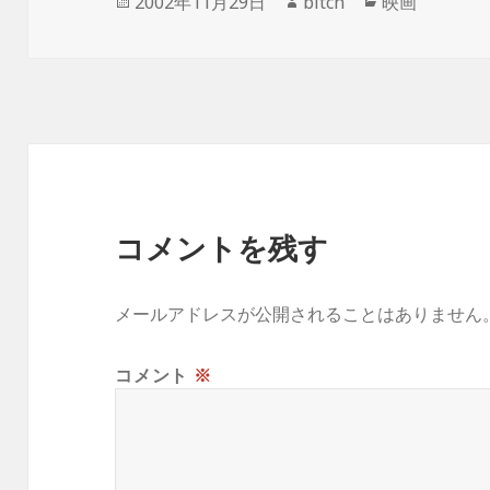
投
作
カ
2002年11月29日
bitch
映画
稿
成
テ
日:
者
ゴ
リ
ー
コメントを残す
メールアドレスが公開されることはありません
コメント
※