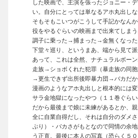
した映画で、主演を張ったジョニー・デ
い。自分にとっては単なるアホ丸出しな
そもそもこいつがこうして手記かなんか
役をやるぐらいの映画まで出来てしまう
調子に乗った→捕まった→金無くなった
下堂々巡り、というまあ、端から見て派
あって、これは全然、ナチュラルボーン
走族→ショボくれた犯罪（暴走族の同胞
→更生できず出所後即暴力団→バカだか
漫画のようなアホ丸出しと根本的には変
サラ金地獄になったやつ（１１巻ぐらい
だから最後まで娘に未練があるとか、親
全に自業自得だし、それは自分のダメさ
ぷり）・バカさがもとなので同情の余地
う正直。最後に本人の写真（恐らく５０