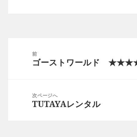
投
稿
前
ゴーストワールド ★★★
ナ
前
ビ
の
ゲ
投
ー
稿:
次ページへ
シ
TUTAYAレンタル
次
ョ
の
ン
投
稿: