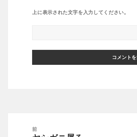
上に表示された文字を入力してください。
投
稿
前
ナ
前