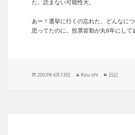
た。読まない可能性大。
あー！選挙に行くの忘れた。どんなにつ
思ってたのに。投票皆勤が丸6年にして
投
作
カ
2003年4月13日
Kou-shi
日記
稿
成
テ
日:
者
ゴ
リ
ー