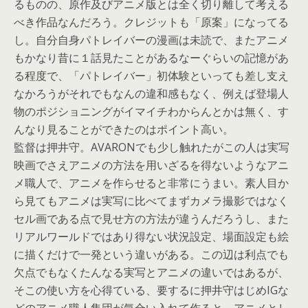
るものの、原作及びアニメ版とは全く切り離して考える
べき作品なんだろう。クレジットも「原案」になってる
し。自分自身パトレイバーの漫画は未読で、またアニメ
もかなり昔に１話見たことがあるなーぐらいの記憶があ
る程度で、「パトレイバー」初体験といっても差し支え
なかろうがそれでもなんの違和感もなく、例えば登場人
物のポジショニングがイマイチわからんとかは無く、す
んなり見ることができたのはポイント高い。
監督は押井守。AVARONでも少し触れたがこの人は実写
映画でさえアニメの方法を用いざるを得ないようなアニ
メ職人で、アニメを作らせると非常にうまい。素人目か
ら見てもアニメは実写に比べてまずカメラ撮影ではなく
セル画である点で見せ方の方法が違うんだろうし、また
リアルワールドではあり得ない状況設定、場面設定も絵
に描くだけで一発という違いがある。この辺は利点でも
欠点でもなくたんなる実写とアニメの違いではあるが、
そこの使い方を心得ている、要するに押井守はじめIGな