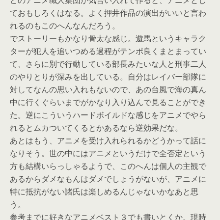
どのアニメ職人集団が気合い入れて作ると、アニメとし
ておもしろくはなる。よく押井作品の演出がいいと言わ
れるのもこのへんなんだろう。
でストーリーもかなり骨太な感じ。遊馬というキャラク
ターが犯人を追いつめる過程がテンポ良くまとまってい
て、さらに別で行動している部長みたいな人と刑事二人
のやりとりが深みを出している。自分はレイバー部隊に
対してなんの思い入れもないので、あの台風で海の真ん
中に行くぐらいまでがかなり入り込んで見ることができ
た。逆にこういうハードボイルドな感じをアニメでやら
れるとムカついてくるとかあるなら逆効果だな。
あとはもう、アニメを受け入れられるかどうかって話に
なりそう。世の中にはアニメというだけで全否定という
方も結構いらっしゃるようで、このへんは個人の主観で
あるからダメなもんはダメでしょうがないが、アニメに
特に抵抗がない諸氏は楽しめるんじゃないかなあと思
う。
参考までに好きなアニメベスト３でも書いとくか。現時