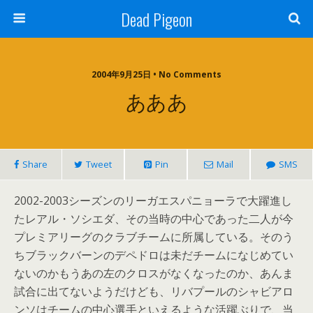
Dead Pigeon
2004年9月25日 • No Comments
あああ
Share
Tweet
Pin
Mail
SMS
2002-2003シーズンのリーガエスパニョーラで大躍進し
たレアル・ソシエダ、その当時の中心であった二人が今
プレミアリーグのクラブチームに所属している。そのう
ちブラックバーンのデペドロは未だチームになじめてい
ないのかもうあの左のクロスがなくなったのか、あんま
試合に出てないようだけども、リバプールのシャビアロ
ンソはチームの中心選手といえるような活躍ぶりで、当