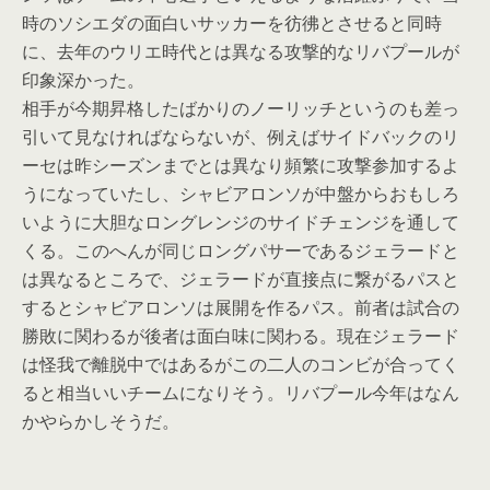
時のソシエダの面白いサッカーを彷彿とさせると同時
に、去年のウリエ時代とは異なる攻撃的なリバプールが
印象深かった。
相手が今期昇格したばかりのノーリッチというのも差っ
引いて見なければならないが、例えばサイドバックのリ
ーセは昨シーズンまでとは異なり頻繁に攻撃参加するよ
うになっていたし、シャビアロンソが中盤からおもしろ
いように大胆なロングレンジのサイドチェンジを通して
くる。このへんが同じロングパサーであるジェラードと
は異なるところで、ジェラードが直接点に繋がるパスと
するとシャビアロンソは展開を作るパス。前者は試合の
勝敗に関わるが後者は面白味に関わる。現在ジェラード
は怪我で離脱中ではあるがこの二人のコンビが合ってく
ると相当いいチームになりそう。リバプール今年はなん
かやらかしそうだ。