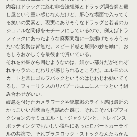
内容はドラッグに絡む非合法組織とドラッグ調合師と殺
し屋という重い感じなんだけど、肝心な場面で入ってく
る笑いの要素と、現実にありそうなドラッグと若者のカ
ジュアルな関係をモチーフにしているので、例えばトラ
フィックにあったような麻薬問題に一旗揚げちゃろうみ
たいな姿勢は皆無だ。スピード感と展開の妙を軸に、お
もしろおかしくを最後まで貫いている。
それを外堀から囲むようなのは、細かい部分だがそれぞ
れキャラのこだわりが感じられるところだ。エルモのス
カートと常にゴルフバックというのはじわじわ効いてく
るし、フィーリクスのリバプールユニにスーツという組
み合わせがいい。
緩急を付けたカメラワークや銃撃戦のライト感は最近の
かっこいい系映画を煮詰めた感じ。それこそパルプフィ
クションのサミュエル・L・ジャクソンと、トレインス
ポッティングでおいしい役柄にあったロバートカーライ
ルの共演で、それプラスロック・ストックなんたらかん