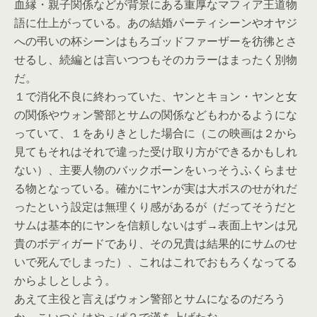
血縁・親子関係などが背景にある重厚なマフィア王道物
語に仕上がっている。あの結婚パーティシーンやオヤジ
への弔いの杯シーンはもろゴッドファーザーを彷彿とさ
せるし、続編とは言いつつもそのカラーはまったく別物
だ。
１で消化不良に終わっていた、ヤンとキョン・ヤンと女
の関係やウォン警部とサムの関係などもわかるようにな
っていて、１をありきとした場合に（この映画は２から
見てもそれはそれで違った受け取り方ができるかもしれ
ない）、主要人物のバックボーンをいっそうふくらませ
る物となっている。確かにヤンが実は大ボスのせがれだ
ったという設定は無理くり感があるが（だってそうだと
サムは基本的にヤンを信頼しないはず→表面上ヤンは兄
貴のボディガードであり、その兄貴は結果的にサムのせ
いで死んでしまった）、これはこれでおもろくなってる
からよしとしよう。
あえて主役と言えばウォン警部とサムになるのだろう