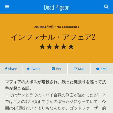
Dead Pigeon
2005年4月9日 • No Comments
インファナル・アフェア2
★★★★★
Share
Tweet
Pin
Mail
SMS
マフィアの大ボスが暗殺され、残った縄張りを巡って抗
争が起こる話。
１ではヤンとラウのスパイ合戦の側面が強かったが、２
では二人の若い頃までさかのぼった話になっていて、今
回は心理戦というよりもなんだか、ゴッドファーザー的