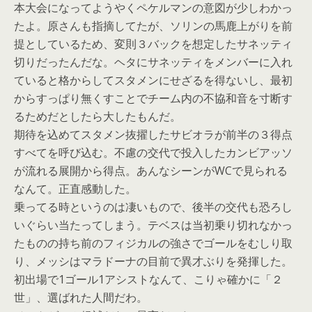
本大会になってようやくペケルマンの意図が少しわかっ
たよ。原さんも指摘してたが、ソリンの馬鹿上がりを前
提としているため、変則３バックを想定したサネッティ
切りだったんだな。ヘタにサネッティをメンバーに入れ
ていると格からしてスタメンにせざるを得ないし、最初
からすっぱり無くすことでチーム内の不協和音を寸断す
るためだとしたら大したもんだ。
期待を込めてスタメン抜擢したサビオラが前半の３得点
すべてを呼び込む。不慮の交代で投入したカンビアッソ
が流れる展開から得点。あんなシーンがWCで見られる
なんて。正直感動した。
乗ってる時というのは凄いもので、後半の交代も恐ろし
いぐらい当たってしまう。テベスは当初乗り切れなかっ
たものの持ち前のフィジカルの強さでゴールをむしり取
り、メッシはマラドーナの目前で異才ぶりを発揮した。
初出場で1ゴール1アシストなんて、こりゃ確かに「２
世」、選ばれた人間だわ。