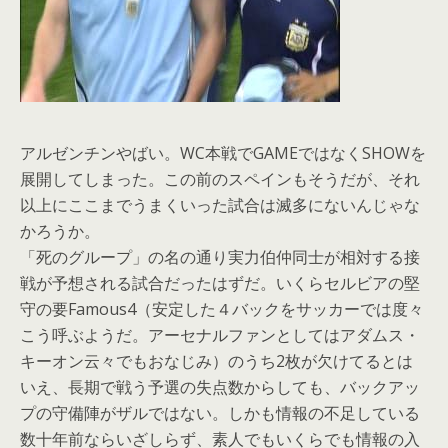
アルゼンチンやばい。WC本戦でGAMEではなくSHOWを
展開してしまった。この前のスペインもそうだが、それ
以上にここまでうまくいった試合は滅多にないんじゃな
かろうか。
「死のグループ」の名の通り実力伯仲同士が相対する接
戦が予想される試合だったはずだ。いくらセルビアの堅
守の要Famous4（安定した４バックをサッカーでは度々
こう呼ぶようだ。アーセナルファンとしてはアダムス・
キーオン云々でもおなじみ）のうち2枚が欠けてるとは
いえ、長期で戦う予選の失点数からしても、バックアッ
プの守備陣がザルではない。しかも情報の不足している
数十年前ならいざしらず、素人でもいくらでも情報の入