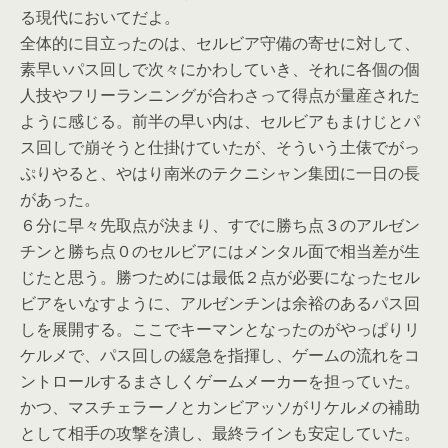
る現代においてだよ。
全体的に目立ったのは、セルビア守備の寄せに対して、
素早いパス回しで次々にかわしていき、それに各個の個
人技やフリーランニングが合わさって得点が量産された
ように感じる。前半の早い内は、セルビアもまけじとパ
ス回しで崩そうと仕掛けていたが、そういう土俵でがっ
ぷりやると、やはり南米のテクニシャン集団に一日の長
があった。
６分に早々先取点が決まり、すでに勝ち点３のアルゼン
チンと勝ち点０のセルビアにはメンタル面で相当差が生
じたと思う。勝つためには最低２点が必要になったセル
ビアをいなすように、アルゼンチンは余裕のあるパス回
しを展開する。ここでキーマンとなったのがやっぱりリ
ケルメで、パス回しの緩急を指揮し、ゲームの流れをコ
ントロールするまさしくゲームメーカーを担っていた。
かつ、マスチェラーノとカンビアッソがリケルメの補助
として相手の攻撃を潰し、最終ラインも安定していた。