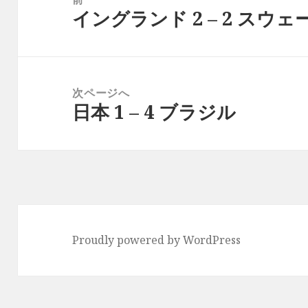
イングランド 2 – 2 スウ
ナ
前
ビ
の
ゲ
投
ー
稿:
次ページへ
シ
日本 1 – 4 ブラジル
次
ョ
の
ン
投
稿:
Proudly powered by WordPress