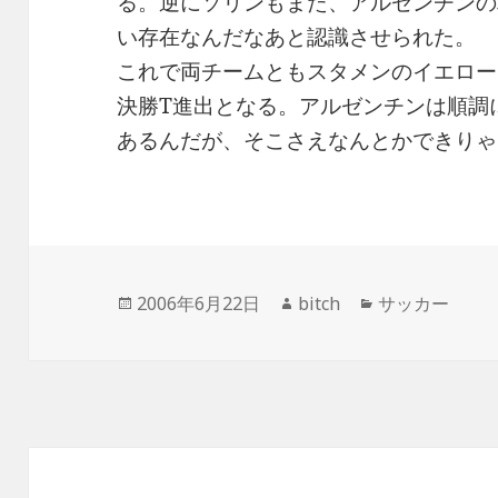
る。逆にソリンもまた、アルゼンチンの
い存在なんだなあと認識させられた。
これで両チームともスタメンのイエロー
決勝T進出となる。アルゼンチンは順調
あるんだが、そこさえなんとかできりゃ
投
作
カ
2006年6月22日
bitch
サッカー
稿
成
テ
日:
者
ゴ
リ
ー