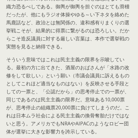
織力恐るべしである。御輿が御輿を担ぐのはとても滑稽
だったが、他にもラジオ体操やゆる～い下ネタを絡めた
馬鹿話など、政治とは無関係の、違和感有りまくりの選
挙戦こそが、結果的に得票に繋がるのは恐ろしい。だか
らこそ造反議員に対する厳しい言葉は、本作で選挙戦の
実態を見ると納得できる。
そういう意味ではこれは民主主義の限界を示唆してい
る。最初の方に出てきた、酒屋のおばさんが「水路の改
修をして欲しい」という願い（市議会議員に訴えるもの
としてこれほど適当なものはない）を反映させる手段と
しての一票と、「公認だから」の思考停止での一票が、
同じであるのは民主主義の限界だ。意味ある10,000票
が、思考停止の組織票20,000票に負けてしまうのだ。こ
れは日本ムラ社会による民主主義の換骨奪胎だけではな
いと思う。アメリカでもNRAやAIPACのようなロビー団
体が選挙に大きな影響力を誇示している。