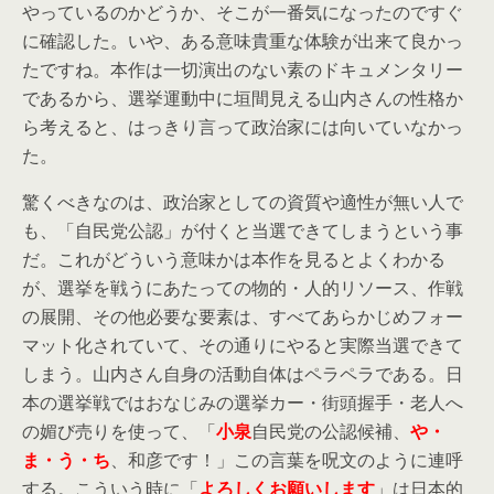
やっているのかどうか、そこが一番気になったのですぐ
に確認した。いや、ある意味貴重な体験が出来て良かっ
たですね。本作は一切演出のない素のドキュメンタリー
であるから、選挙運動中に垣間見える山内さんの性格か
ら考えると、はっきり言って政治家には向いていなかっ
た。
驚くべきなのは、政治家としての資質や適性が無い人で
も、「自民党公認」が付くと当選できてしまうという事
だ。これがどういう意味かは本作を見るとよくわかる
が、選挙を戦うにあたっての物的・人的リソース、作戦
の展開、その他必要な要素は、すべてあらかじめフォー
マット化されていて、その通りにやると実際当選できて
しまう。山内さん自身の活動自体はペラペラである。日
本の選挙戦ではおなじみの選挙カー・街頭握手・老人へ
の媚び売りを使って、「
小泉
自民党の公認候補、
や・
ま・う・ち
、和彦です！」この言葉を呪文のように連呼
する。こういう時に「
よろしくお願いします
」は日本的