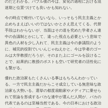
のだとわかる。バブル後の今は、変化の過程における混
迷期と位置づけても良いかも知れない。
今の時点で根付いてないなら、いっそもう民主主義とか
止めちまえばいいのではないかとさえ思えてくる。代替
手段はわからないが、当面はその道を究めた学者さん連
中の合議制とかにして、違った視点も必要という意味で
異色の人材を少し入れて、民主主義は今の参議院のよう
に、補完的役割でいいんじゃねえかと。今は学者のゴー
ルは大学教授だろうが、そのまた上にゴールを設けるこ
とで、結果的に教授のポストも空いて研究者の活性化に
も繋がる。
優れた政治家もたくさんいる事はもちろんわかってい
る。一方で民主主義だからこそ成立している無意味な政
治家も大勢いる。選挙の都度扇動家やメディアに乗せら
れて世論を形成するバカな連中が選んだ人間が、バカの
代表であるのは至極当然である。今の日本における政治