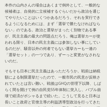
本作の山内さんの場合はあくまで例外として、一般的な
候補者は、自発的に立候補するぐらいだから政治を通じ
てやりたいことはいくつかあるだろう。それを実行でき
るようになるためには、まず「選挙で勝たなければなら
ない」のである。政治と選挙がまったく別物である事
が、民主主義の最大の問題点だろう。俺は選挙カーが使
われる限り、日本の民主主義には参加しない事にしてい
るのだが、騒音以外の何者でもない選挙カーも一連の
「選挙セット」の一つであり、ずーっと変更がなされな
いのだ。
そもそも日本に民主主義はあっただろうか。戦前は納税
額による制限選挙だったので、一般市民の民意が反映さ
れていたとは言い難い。戦後はGHQの管理下以降、しば
らく間を開けて例の自民党55年体制に突入し、バブル崩
壊で経済がポシャるまで続いた。こうして見ると日本は
長いこと政府と官僚主導の利益誘導型政治を行ってきた