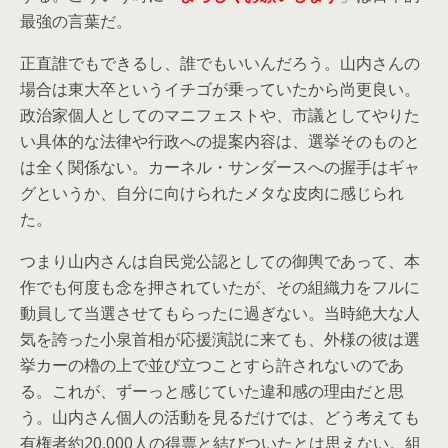
最強の言葉だ。
正直誰でもできるし、誰でもいいんだろう。山内さんの
場合は東大卒というイチゴが乗っていたから尚更良い。
政治家個人としてのマニフェストや、市議としてやりた
い具体的な法律や行政への提案内容は、選挙そのものと
は全く関係ない。カーネル・サンダースへの握手はギャ
グというか、自分に向けられたメタな皮肉に感じられ
た。
つまり山内さんは自民党公認としての御輿であって、本
作でも何度も念を押されていたが、その組織力をフルに
動員して当選させてもらったに過ぎない。当時絶大な人
気を誇った小泉首相が応援演説に来ても、外様の彼は選
挙カーの櫓の上で並び立つことすら許されないのであ
る。これが、ずーっと感じていた違和感の理由だと思
う。山内さん個人の活動を見るだけでは、どう考えても
有権者約20,000人の得票と結びついたとは思えない。組