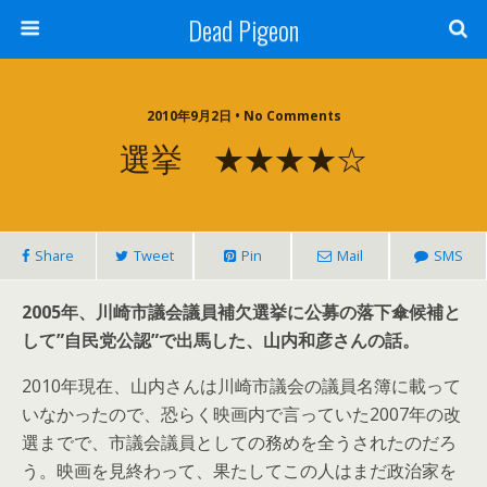
Dead Pigeon
2010年9月2日 • No Comments
選挙 ★★★★☆
Share
Tweet
Pin
Mail
SMS
2005年、川崎市議会議員補欠選挙に公募の落下傘候補と
して”自民党公認”で出馬した、山内和彦さんの話。
2010年現在、山内さんは川崎市議会の議員名簿に載って
いなかったので、恐らく映画内で言っていた2007年の改
選までで、市議会議員としての務めを全うされたのだろ
う。映画を見終わって、果たしてこの人はまだ政治家を