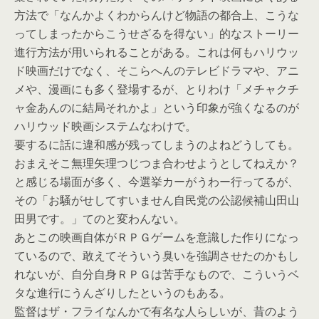
方法で「なんかよくわからんけど物語の都合上、こうな
ってしまったからこうせざるを得ない」的なストーリー
進行方法が用いられることがある。これは何もハリウッ
ド映画だけでなく、そこらへんのテレビドラマや、アニ
メや、漫画にも多く登場するが、とりわけ「メチャクチ
ャ金あんのに結局それかよ」という印象が強くなるのが
ハリウッド映画システムなわけで。
要するに話に違和感が残ってしまうのよねどうしても。
おまえそこ無理矢理つじつま合わせようとしてねえか？
と感じる場面が多く、今選挙カーがうわー行ってるが、
その「お騒がせしてすいません自民党の公認候補山田山
田男です。」てのと変わんない。
あとこの映画自体がＲＰＧゲームを意識した作りになっ
ているので、敢えてそういう臭いを強調させたのかもし
れないが、自分自身ＲＰＧは苦手なもので、こういうベ
タな進行にうんざりしたというのもある。
監督はザ・フライなんかで有名な人らしいが、昔のよう