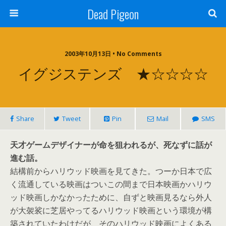
Dead Pigeon
2003年10月13日 • No Comments
イグジステンズ ★☆☆☆☆
Share
Tweet
Pin
Mail
SMS
天才ゲームデザイナーが命を狙われるが、死なずに話が
進む話。
結構前からハリウッド映画を見てきた。つーか日本で広
く流通している映画はついこの間まで日本映画かハリウ
ッド映画しかなかったために、自ずと映画見るなら外人
が大袈裟に芝居やってるハリウッド映画という環境が構
築されていたわけだが、そのハリウッド映画によくある